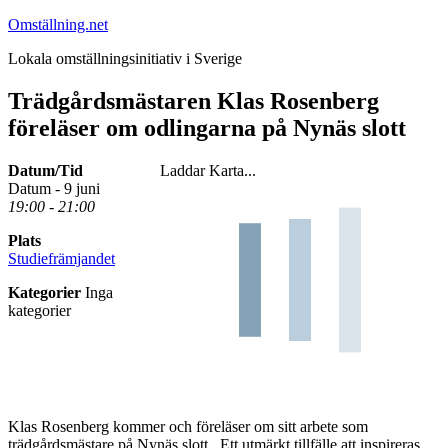
Hoppa
Omställning.net
till
Lokala omställningsinitiativ i Sverige
innehåll
Trädgårdsmästaren Klas Rosenberg
föreläser om odlingarna på Nynäs slott
Datum/Tid
Laddar Karta...
Datum - 9 juni
19:00 - 21:00
Plats
Studiefrämjandet
Kategorier
Inga
kategorier
Klas Rosenberg kommer och föreläser om sitt arbete som
trädgårdsmästare på Nynäs slott. Ett utmärkt tillfälle att inspireras