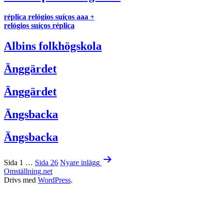
réplica relógios suíços aaa +
relógios suíços réplica
Albins folkhögskola
Änggärdet
Änggärdet
Ängsbacka
Ängsbacka
Sidnumrering
Sida 1
…
Sida 26
Nyare
inlägg
för
Omställning.net
Drivs med
WordPress
.
inlägg