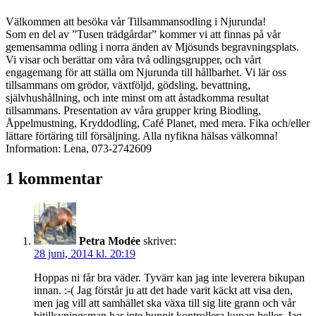
Välkommen att besöka vår Tillsammansodling i Njurunda!
Som en del av ”Tusen trädgårdar” kommer vi att finnas på vår
gemensamma odling i norra änden av Mjösunds begravningsplats.
Vi visar och berättar om våra två odlingsgrupper, och vårt
engagemang för att ställa om Njurunda till hållbarhet. Vi lär oss
tillsammans om grödor, växtföljd, gödsling, bevattning,
självhushållning, och inte minst om att åstadkomma resultat
tillsammans. Presentation av våra grupper kring Biodling,
Åppelmustning, Kryddodling, Café Planet, med mera. Fika och/eller
lättare förtäring till försäljning. Alla nyfikna hälsas välkomna!
Information: Lena, 073-2742609
1 kommentar
Petra Modée
skriver:
28 juni, 2014 kl. 20:19
Hoppas ni får bra väder. Tyvärr kan jag inte leverera bikupan
innan. :-( Jag förstår ju att det hade varit käckt att visa den,
men jag vill att samhället ska växa till sig lite grann och vår
bitillsyningsman har inte hunnit kontrollera kupan heller. Jag