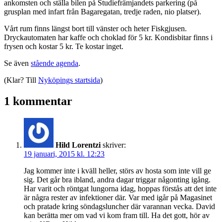
ankomsten och ställa bilen på Studiefrämjandets parkering (på
grusplan med infart från Bagaregatan, tredje raden, nio platser).
Vårt rum finns längst bort till vänster och heter Fiskgjusen.
Dryckautomaten har kaffe och choklad för 5 kr. Kondisbitar finns i
frysen och kostar 5 kr. Te kostar inget.
Se även
stående agenda
.
(Klar? Till
Nyköpings startsida
)
1 kommentar
Hild Lorentzi
skriver:
19 januari, 2015 kl. 12:23
Jag kommer inte i kväll heller, störs av hosta som inte vill ge
sig. Det går bra ibland, andra dagar triggar någonting igång.
Har varit och röntgat lungorna idag, hoppas förstås att det inte
är några rester av infektioner där. Var med igår på Magasinet
och pratade kring söndagsluncher där varannan vecka. David
kan berätta mer om vad vi kom fram till. Ha det gott, hör av