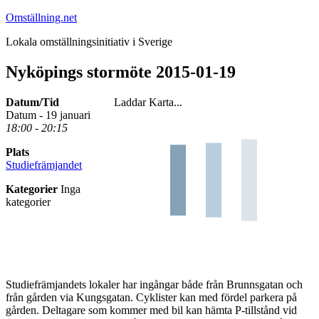
Hoppa
Omställning.net
till
Lokala omställningsinitiativ i Sverige
innehåll
Nyköpings stormöte 2015-01-19
Datum/Tid
Laddar Karta...
Datum - 19 januari
18:00 - 20:15
Plats
Studiefrämjandet
Kategorier
Inga
kategorier
Studiefrämjandets lokaler har ingångar både från Brunnsgatan och
från gården via Kungsgatan. Cyklister kan med fördel parkera på
gården. Deltagare som kommer med bil kan hämta P-tillstånd vid