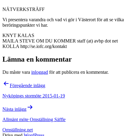
NÄTVERKSTRÄFF
Vi presentera varandra och vad vi gör i Västerort för att se vilka
beröringspunkter vi har.
KNYT KALAS
MAILA STEVE OM DU KOMMER staff (at) avbp dot net
KOLLA http://se.iofc.org/kontakt
Lämna en kommentar
Du måste vara
inloggad
för att publicera en kommentar.
Inläggsnavigering
Föregående inlägg
Nyköpings stormöte 2015-01-19
Nästa inlägg
Allmänt möte Omställning Säffle
Omställning.net
Drivs med
WordPress
.