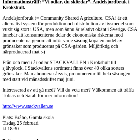
Informationsträff: ”Vi odlar, du skördar”, Andelsjordbruk i
Krokshult.
Andelsjordbruk (= Community Shared Agriculture, CSA) är ett
alternativt system för produktion och distribution av livsmedel som
vuxit sig stort i USA, men som ännu är relativt okänt i Sverige. CSA
innebär att konsumenterna delar de ekonomiska riskerna med
producenterna genom att inför varje säsong köpa en andel av
grönsaker som produceras på CSA-gården. Miljöriktig och
närproducerad mat :-)
Från och med i år odlar STACKVALLEN i Krokshult till
självplock. I Stackvallens sortiment finns över 40 olika sorters
grönsaker. Man abonnerar årsvis, prenumererar till hela säsongen
med start vid månadsskiftet maj-juni.
Interesserad av att gå med? Vill du veta mer? Välkommen att träffa
Tobias och Sarah för mer information!
http://www.stackvallen.se
Plats: Bråbo, Gamla skola
Tisdag 25 februari
kl 18:30