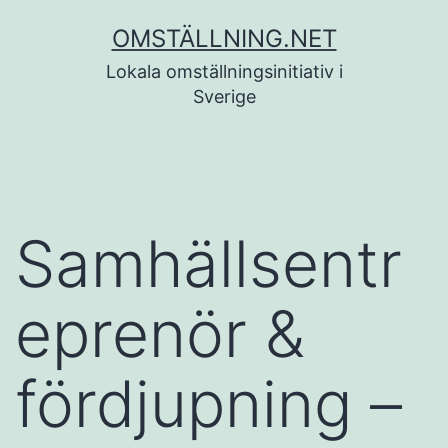
Hoppa
OMSTÄLLNING.NET
till
Lokala omställningsinitiativ i
innehåll
Sverige
Samhällsentr
eprenör &
fördjupning –