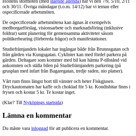
Höstens stormöten (med
stående agenda
) har vi den 7/9, 5/10, 2/11
och 30/11. Övriga måndagar (t.o.m. 14/12) har vi teman eller
ospecificerade arbetsmöten.
De ospecificerade arbetsmötena kan ägnas åt exempelvis
medborgarförslag, visionsarbete och marknadsföring (inklusive
foldrar) samt planering för gemensamma aktiviteter såsom
politikerhearing (förbereda frågor) och manifestationer.
Studiefrämjandets lokaler har ingångar både från Brunnsgatan och
från gården via Kungsgatan. Cyklister kan med fördel parkera på
gården. Deltagare som kommer med bil kan hämta P-tillstånd vid
ankomsten och ställa bilen på Studiefrämjandets parkering (på
grusplan med infart från Bagaregatan, tredje raden, nio platser).
Vårt rum finns längst bort till vänster och heter Fiskgjusen.
Dryckautomaten har kaffe och choklad för 5 kr. Kondisbitar finns i
frysen och kostar 5 kr. Te kostar inget.
(Klar? Till
Nyköpings startsida
)
Lämna en kommentar
Du måste vara
inloggad
för att publicera en kommentar.