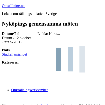
Hoppa
Omställning.net
till
Lokala omställningsinitiativ i Sverige
innehåll
Nyköpings gemensamma möten
Datum/Tid
Laddar Karta...
Datum - 12 oktober
18:00 - 20:15
Plats
Studiefrämjandet
Kategorier
Omställningsverksamhet