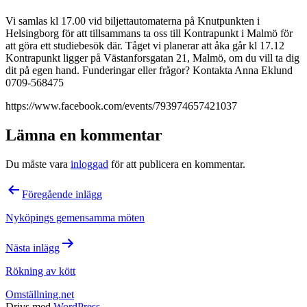
Vi samlas kl 17.00 vid biljettautomaterna på Knutpunkten i
Helsingborg för att tillsammans ta oss till Kontrapunkt i Malmö för
att göra ett studiebesök där. Tåget vi planerar att åka går kl 17.12
Kontrapunkt ligger på Västanforsgatan 21, Malmö, om du vill ta dig
dit på egen hand. Funderingar eller frågor? Kontakta Anna Eklund
0709-568475
https://www.facebook.com/events/793974657421037
Lämna en kommentar
Du måste vara
inloggad
för att publicera en kommentar.
Inläggsnavigering
Föregående inlägg
Nyköpings gemensamma möten
Nästa inlägg
Rökning av kött
Omställning.net
Drivs med
WordPress
.