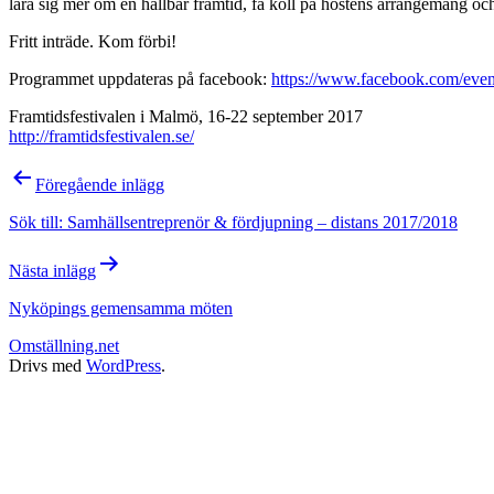
lära sig mer om en hållbar framtid, få koll på höstens arrangemang och
Fritt inträde. Kom förbi!
Programmet uppdateras på facebook:
https://www.facebook.com/eve
Framtidsfestivalen i Malmö, 16-22 september 2017
http://framtidsfestivalen.se/
Inläggsnavigering
Föregående inlägg
Sök till: Samhällsentreprenör & fördjupning – distans 2017/2018
Nästa inlägg
Nyköpings gemensamma möten
Omställning.net
Drivs med
WordPress
.