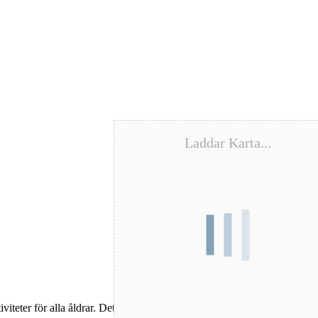
Laddar Karta...
teter för alla åldrar. Det blir en plats att träffa festivalens arrangörer,