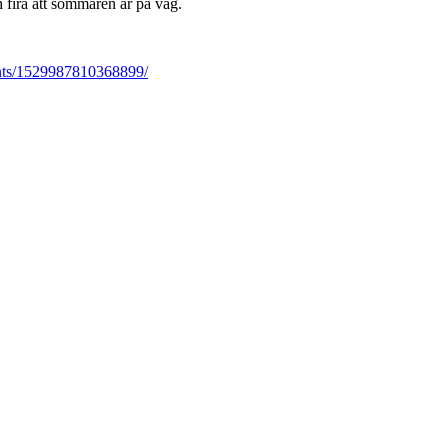
 fira att sommaren är på väg.
nts/1529987810368899/