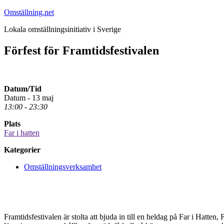
Hoppa
Omställning.net
till
Lokala omställningsinitiativ i Sverige
innehåll
Förfest för Framtidsfestivalen
Datum/Tid
Datum - 13 maj
13:00 - 23:30
Plats
Far i hatten
Kategorier
Omställningsverksamhet
Framtidsfestivalen är stolta att bjuda in till en heldag på Far i Hatten, F