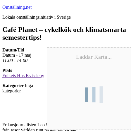
Hoppa
Omställning.net
till
Lokala omställningsinitiativ i Sverige
innehåll
Café Planet – cykelkök och klimatsmarta
semestertips!
Datum/Tid
Datum - 17 maj
Laddar Karta...
11:00 - 14:00
Plats
Folkets Hus Kvissleby
Kategorier
Inga
kategorier
Frilansjournalisten Leo Stolpe Törneman berättar och visar bilder
från resor världen runt på alternativa sätt.