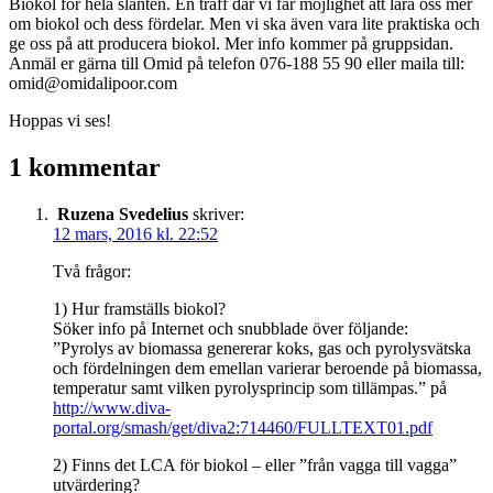
Biokol för hela slanten. En träff där vi får möjlighet att lära oss mer
om biokol och dess fördelar. Men vi ska även vara lite praktiska och
ge oss på att producera biokol. Mer info kommer på gruppsidan.
Anmäl er gärna till Omid på telefon 076-188 55 90 eller maila till:
omid@omidalipoor.com
Hoppas vi ses!
1 kommentar
Ruzena Svedelius
skriver:
12 mars, 2016 kl. 22:52
Två frågor:
1) Hur framställs biokol?
Söker info på Internet och snubblade över följande:
”Pyrolys av biomassa genererar koks, gas och pyrolysvätska
och fördelningen dem emellan varierar beroende på biomassa,
temperatur samt vilken pyrolysprincip som tillämpas.” på
http://www.diva-
portal.org/smash/get/diva2:714460/FULLTEXT01.pdf
2) Finns det LCA för biokol – eller ”från vagga till vagga”
utvärdering?