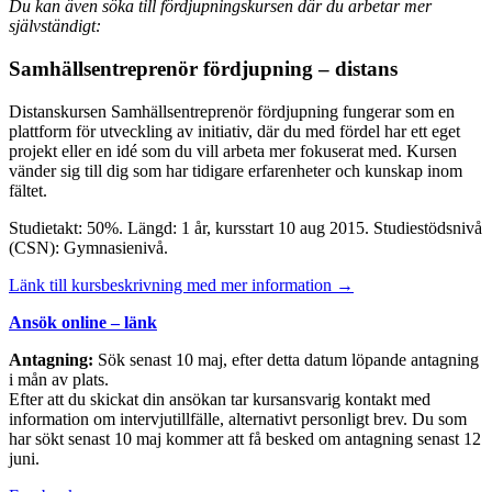
Du kan även söka till fördjupningskursen där du arbetar mer
självständigt:
Samhällsentreprenör fördjupning – distans
Distanskursen Samhällsentreprenör fördjupning fungerar som en
plattform för utveckling av initiativ, där du med fördel har ett eget
projekt eller en idé som du vill arbeta mer fokuserat med. Kursen
vänder sig till dig som har tidigare erfarenheter och kunskap inom
fältet.
Studietakt: 50%. Längd: 1 år, kursstart 10 aug 2015. Studiestödsnivå
(CSN): Gymnasienivå.
Länk till kursbeskrivning med mer information →
Ansök online – länk
Antagning:
Sök senast 10 maj, efter detta datum löpande antagning
i mån av plats.
Efter att du skickat din ansökan tar kursansvarig kontakt med
information om intervjutillfälle, alternativt personligt brev. Du som
har sökt senast 10 maj kommer att få besked om antagning senast 12
juni.