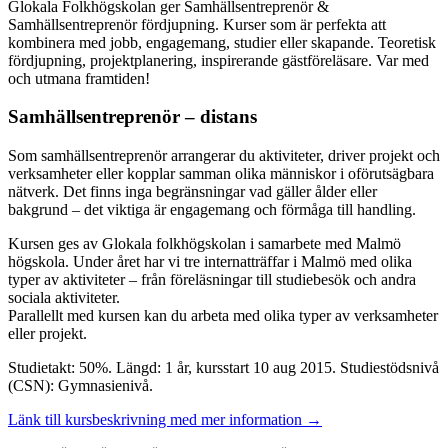
Glokala Folkhögskolan ger Samhällsentreprenör &
Samhällsentreprenör fördjupning. Kurser som är perfekta att
kombinera med jobb, engagemang, studier eller skapande. Teoretisk
fördjupning, projektplanering, inspirerande gästföreläsare. Var med
och utmana framtiden!
Samhällsentreprenör – distans
Som samhällsentreprenör arrangerar du aktiviteter, driver projekt och
verksamheter eller kopplar samman olika människor i oförutsägbara
nätverk. Det finns inga begränsningar vad gäller ålder eller
bakgrund – det viktiga är engagemang och förmåga till handling.
Kursen ges av Glokala folkhögskolan i samarbete med Malmö
högskola. Under året har vi tre internatträffar i Malmö med olika
typer av aktiviteter – från föreläsningar till studiebesök och andra
sociala aktiviteter.
Parallellt med kursen kan du arbeta med olika typer av verksamheter
eller projekt.
Studietakt: 50%. Längd: 1 år, kursstart 10 aug 2015. Studiestödsnivå
(CSN): Gymnasienivå.
Länk till kursbeskrivning med mer information →