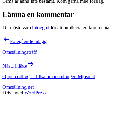
Tema är ännu inte bestämt. Kom gärna med förslag.
Lämna en kommentar
Du måste vara
inloggad
för att publicera en kommentar.
Inläggsnavigering
Föregående inlägg
Omställningsträff
Nästa inlägg
Öppen odling – Tillsammansodlingen Mjösund
Omställning.net
Drivs med
WordPress
.