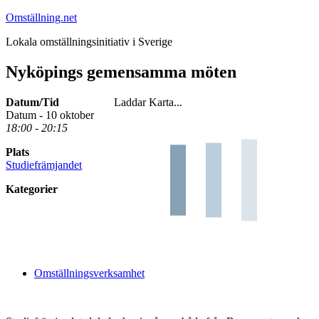
Hoppa
Omställning.net
till
Lokala omställningsinitiativ i Sverige
innehåll
Nyköpings gemensamma möten
Datum/Tid
Laddar Karta...
Datum - 10 oktober
18:00 - 20:15
Plats
Studiefrämjandet
Kategorier
Omställningsverksamhet