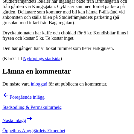
Studiefrämjandets lokaler har ingångar både från Brunnsgatan och
från gården via Kungsgatan. Cyklister kan med fördel parkera på
gården. Deltagare som kommer med bil kan hämta P-tillstånd vid
ankomsten och ställa bilen på Studiefrämjandets parkering (på
grusplan med infart från Bagaregatan).
Dryckautomaten har kaffe och choklad för 5 kr. Kondisbitar finns i
frysen och kostar 5 kr. Te kostar inget.
Den här gången har vi bokat rummet som heter Fiskgjusen.
(Klar? Till
Nyköpings startsida
)
Lämna en kommentar
Du måste vara
inloggad
för att publicera en kommentar.
Inläggsnavigering
Föregående inlägg
Stadsodling & Permakulturhelg
Nästa inlägg
Öppethus Ängggärdets Ekoenhet