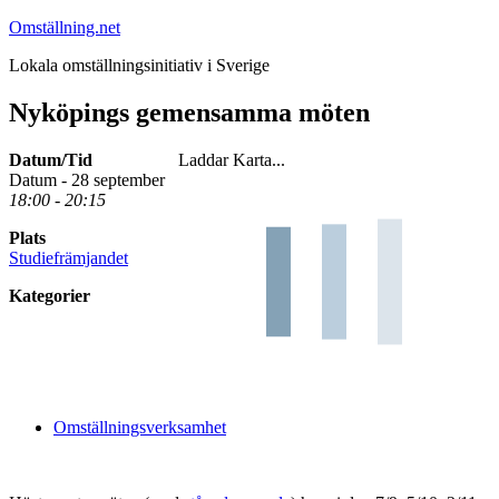
Hoppa
Omställning.net
till
Lokala omställningsinitiativ i Sverige
innehåll
Nyköpings gemensamma möten
Datum/Tid
Laddar Karta...
Datum - 28 september
18:00 - 20:15
Plats
Studiefrämjandet
Kategorier
Omställningsverksamhet