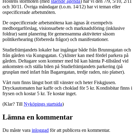
Höstens stormöten (med
stående agenda
) har vi den 7/9, 5/10, 2/11
och 30/11. Övriga måndagar (t.o.m. 14/12) har vi teman eller
ospecificerade arbetsmöten.
De ospecificerade arbetsmötena kan ägnas åt exempelvis
medborgarförslag, visionsarbete och marknadsföring (inklusive
foldrar) samt planering för gemensamma aktiviteter såsom
politikerhearing (förbereda frågor) och manifestationer.
Studiefrämjandets lokaler har ingångar både från Brunnsgatan och
från gården via Kungsgatan. Cyklister kan med fördel parkera på
gården. Deltagare som kommer med bil kan hämta P-tillstånd vid
ankomsten och ställa bilen på Studiefrämjandets parkering (på
grusplan med infart från Bagaregatan, tredje raden, nio platser).
Vårt rum finns längst bort till vänster och heter Fiskgjusen.
Dryckautomaten har kaffe och choklad för 5 kr. Kondisbitar finns i
frysen och kostar 5 kr. Te kostar inget.
(Klar? Till
Nyköpings startsida
)
Lämna en kommentar
Du måste vara
inloggad
för att publicera en kommentar.