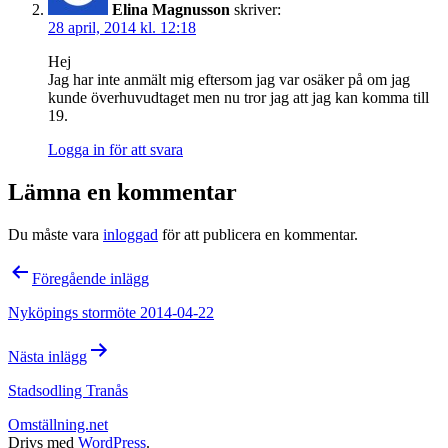
Elina Magnusson
skriver:
28 april, 2014 kl. 12:18
Hej
Jag har inte anmält mig eftersom jag var osäker på om jag
kunde överhuvudtaget men nu tror jag att jag kan komma till
19.
Logga in för att svara
Lämna en kommentar
Du måste vara
inloggad
för att publicera en kommentar.
Inläggsnavigering
Föregående inlägg
Nyköpings stormöte 2014-04-22
Nästa inlägg
Stadsodling Tranås
Omställning.net
Drivs med
WordPress
.