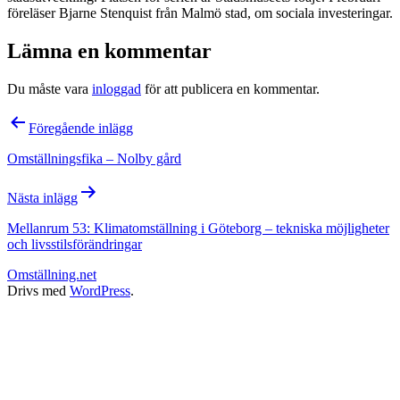
föreläser Bjarne Stenquist från Malmö stad, om sociala investeringar.
Lämna en kommentar
Du måste vara
inloggad
för att publicera en kommentar.
Inläggsnavigering
Föregående inlägg
Omställningsfika – Nolby gård
Nästa inlägg
Mellanrum 53: Klimatomställning i Göteborg – tekniska möjligheter
och livsstilsförändringar
Omställning.net
Drivs med
WordPress
.