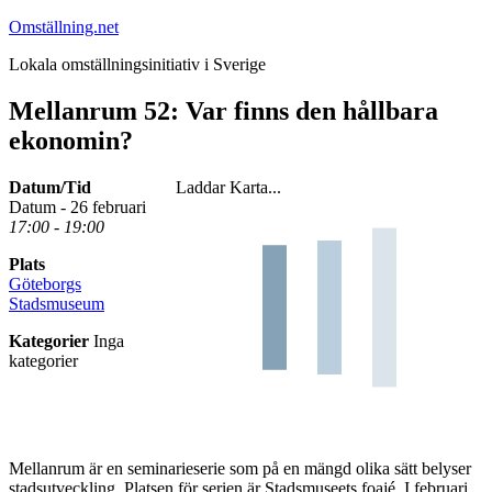
Hoppa
Omställning.net
till
Lokala omställningsinitiativ i Sverige
innehåll
Mellanrum 52: Var finns den hållbara
ekonomin?
Datum/Tid
Laddar Karta...
Datum - 26 februari
17:00 - 19:00
Plats
Göteborgs
Stadsmuseum
Kategorier
Inga
kategorier
Mellanrum är en seminarieserie som på en mängd olika sätt belyser
stadsutveckling. Platsen för serien är Stadsmuseets foajé. I februari