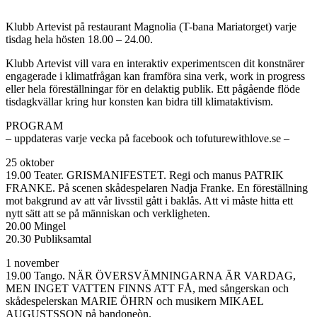
Klubb Artevist på restaurant Magnolia (T-bana Mariatorget) varje
tisdag hela hösten 18.00 – 24.00.
Klubb Artevist vill vara en interaktiv experimentscen dit konstnärer
engagerade i klimatfrågan kan framföra sina verk, work in progress
eller hela föreställningar för en delaktig publik. Ett pågående flöde
tisdagkvällar kring hur konsten kan bidra till klimataktivism.
PROGRAM
– uppdateras varje vecka på facebook och tofuturewithlove.se –
25 oktober
19.00 Teater. GRISMANIFESTET. Regi och manus PATRIK
FRANKE. På scenen skådespelaren Nadja Franke. En föreställning
mot bakgrund av att vår livsstil gått i baklås. Att vi måste hitta ett
nytt sätt att se på människan och verkligheten.
20.00 Mingel
20.30 Publiksamtal
1 november
19.00 Tango. NÄR ÖVERSVÄMNINGARNA ÄR VARDAG,
MEN INGET VATTEN FINNS ATT FÅ, med sångerskan och
skådespelerskan MARIE ÖHRN och musikern MIKAEL
AUGUSTSSON på bandoneòn.