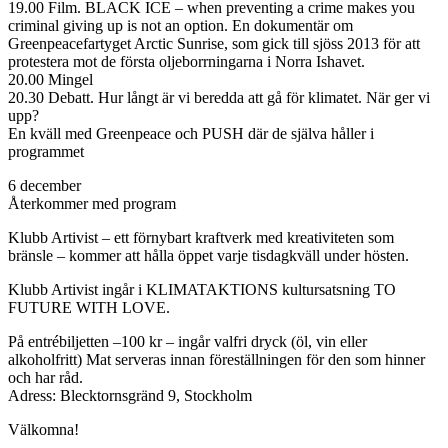
19.00 Film. BLACK ICE – when preventing a crime makes you
criminal giving up is not an option. En dokumentär om
Greenpeacefartyget Arctic Sunrise, som gick till sjöss 2013 för att
protestera mot de första oljeborrningarna i Norra Ishavet.
20.00 Mingel
20.30 Debatt. Hur långt är vi beredda att gå för klimatet. När ger vi
upp?
En kväll med Greenpeace och PUSH där de själva håller i
programmet
6 december
Återkommer med program
Klubb Artivist – ett förnybart kraftverk med kreativiteten som
bränsle – kommer att hålla öppet varje tisdagkväll under hösten.
Klubb Artivist ingår i KLIMATAKTIONS kultursatsning TO
FUTURE WITH LOVE.
På entrébiljetten –100 kr – ingår valfri dryck (öl, vin eller
alkoholfritt) Mat serveras innan föreställningen för den som hinner
och har råd.
Adress: Blecktornsgränd 9, Stockholm
Välkomna!