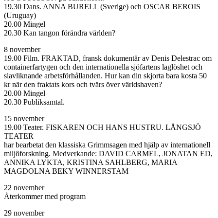
19.30 Dans. ANNA BURELL (Sverige) och OSCAR BEROIS
(Uruguay)
20.00 Mingel
20.30 Kan tangon förändra världen?
8 november
19.00 Film. FRAKTAD, fransk dokumentär av Denis Delestrac om
containerfartygen och den internationella sjöfartens laglöshet och
slavliknande arbetsförhållanden. Hur kan din skjorta bara kosta 50
kr när den fraktats kors och tvärs över världshaven?
20.00 Mingel
20.30 Publiksamtal.
15 november
19.00 Teater. FISKAREN OCH HANS HUSTRU. LÅNGSJÖ
TEATER
har bearbetat den klassiska Grimmsagen med hjälp av internationell
miljöforskning. Medverkande: DAVID CARMEL, JONATAN ED,
ANNIKA LYKTA, KRISTINA SAHLBERG, MARIA
MAGDOLNA BEKY WINNERSTAM
22 november
Återkommer med program
29 november