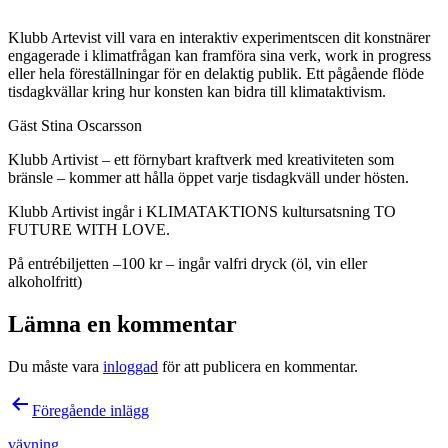
Klubb Artevist vill vara en interaktiv experimentscen dit konstnärer
engagerade i klimatfrågan kan framföra sina verk, work in progress
eller hela föreställningar för en delaktig publik. Ett pågående flöde
tisdagkvällar kring hur konsten kan bidra till klimataktivism.
Gäst Stina Oscarsson
Klubb Artivist – ett förnybart kraftverk med kreativiteten som
bränsle – kommer att hålla öppet varje tisdagkväll under hösten.
Klubb Artivist ingår i KLIMATAKTIONS kultursatsning TO
FUTURE WITH LOVE.
På entrébiljetten –100 kr – ingår valfri dryck (öl, vin eller
alkoholfritt)
Lämna en kommentar
Du måste vara
inloggad
för att publicera en kommentar.
Inläggsnavigering
Föregående inlägg
vävning