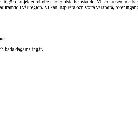
tt göra projektet mindre ekonomiskt belastande. Vi ser kursen inte bara s
lbar framtid i vår region. Vi kan inspirera och stötta varandra, föreninga
are.
h båda dagarna ingår.