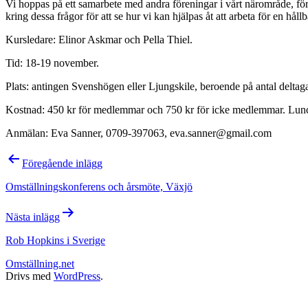
Vi hoppas på ett samarbete med andra föreningar i vårt närområde, för a
kring dessa frågor för att se hur vi kan hjälpas åt att arbeta för en hål
Kursledare: Elinor Askmar och Pella Thiel.
Tid: 18-19 november.
Plats: antingen Svenshögen eller Ljungskile, beroende på antal deltag
Kostnad: 450 kr för medlemmar och 750 kr för icke medlemmar. Lunc
Anmälan: Eva Sanner, 0709-397063, eva.sanner@gmail.com
Inläggsnavigering
Föregående inlägg
Omställningskonferens och årsmöte, Växjö
Nästa inlägg
Rob Hopkins i Sverige
Omställning.net
Drivs med
WordPress
.