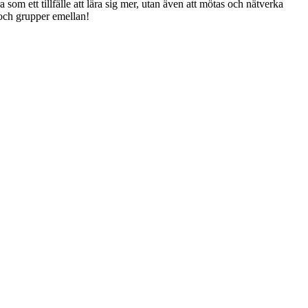
om ett tillfälle att lära sig mer, utan även att mötas och nätverka
r och grupper emellan!