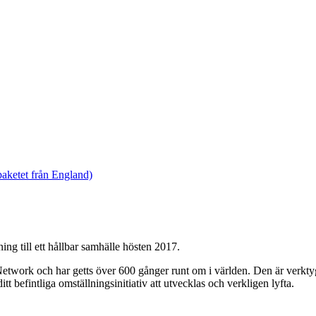
paketet från England)
g till ett hållbar samhälle hösten 2017.
etwork och har getts över 600 gånger runt om i världen. Den är verktygso
ditt befintliga omställningsinitiativ att utvecklas och verkligen lyfta.