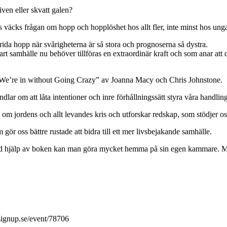
ven eller skvatt galen?
as väcks frågan om hopp och hopplöshet hos allt fler, inte minst hos unga
rida hopp när svårigheterna är så stora och prognoserna så dystra.
bart samhälle nu behöver tillföras en extraordinär kraft och som anar att
e’re in without Going Crazy” av Joanna Macy och Chris Johnstone.
ndlar om att låta intentioner och inre förhållningssätt styra våra handling
a om jordens och allt levandes kris och utforskar redskap, som stödjer 
ör oss bättre rustade att bidra till ett mer livsbejakande samhälle.
ed hjälp av boken kan man göra mycket hemma på sin egen kammare. Men 
up.se/event/78706