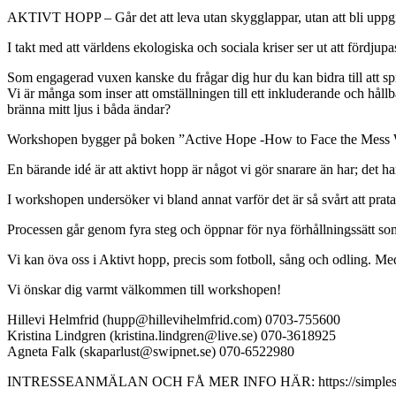
AKTIVT HOPP – Går det att leva utan skygglappar, utan att bli uppgi
I takt med att världens ekologiska och sociala kriser ser ut att fördjup
Som engagerad vuxen kanske du frågar dig hur du kan bidra till att sp
Vi är många som inser att omställningen till ett inkluderande och håll
bränna mitt ljus i båda ändar?
Workshopen bygger på boken ”Active Hope -How to Face the Mess W
En bärande idé är att aktivt hopp är något vi gör snarare än har; det ha
I workshopen undersöker vi bland annat varför det är så svårt att prat
Processen går genom fyra steg och öppnar för nya förhållningssätt som g
Vi kan öva oss i Aktivt hopp, precis som fotboll, sång och odling. M
Vi önskar dig varmt välkommen till workshopen!
Hillevi Helmfrid (hupp@hillevihelmfrid.com) 0703-755600
Kristina Lindgren (kristina.lindgren@live.se) 070-3618925
Agneta Falk (skaparlust@swipnet.se) 070-6522980
INTRESSEANMÄLAN OCH FÅ MER INFO HÄR: https://simplesign