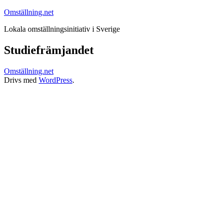
Hoppa
Omställning.net
till
Lokala omställningsinitiativ i Sverige
innehåll
Studiefrämjandet
Omställning.net
Drivs med
WordPress
.