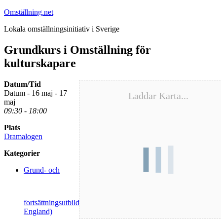
Hoppa
Omställning.net
till
Lokala omställningsinitiativ i Sverige
innehåll
Grundkurs i Omställning för
kulturskapare
Datum/Tid
Datum - 16 maj - 17
Laddar Karta...
maj
09:30 - 18:00
Plats
Dramalogen
Kategorier
Grund- och
fortsättningsutbildningar i omställning (ingår i kurspaketet från
England)