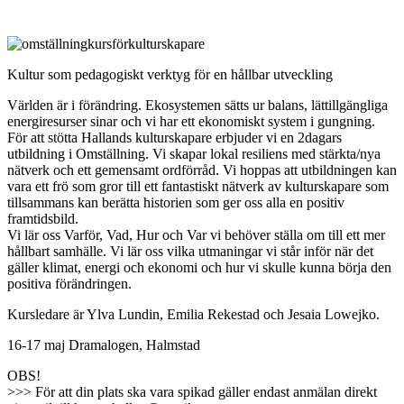
Kultur som pedagogiskt verktyg för en hållbar utveckling
Världen är i förändring. Ekosystemen sätts ur balans, lättillgängliga
energiresurser sinar och vi har ett ekonomiskt system i gungning.
För att stötta Hallands kulturskapare erbjuder vi en 2dagars
utbildning i Omställning. Vi skapar lokal resiliens med stärkta/nya
nätverk och ett gemensamt ordförråd. Vi hoppas att utbildningen kan
vara ett frö som gror till ett fantastiskt nätverk av kulturskapare som
tillsammans kan berätta historien som ger oss alla en positiv
framtidsbild.
Vi lär oss Varför, Vad, Hur och Var vi behöver ställa om till ett mer
hållbart samhälle. Vi lär oss vilka utmaningar vi står inför när det
gäller klimat, energi och ekonomi och hur vi skulle kunna börja den
positiva förändringen.
Kursledare är Ylva Lundin, Emilia Rekestad och Jesaia Lowejko.
16-17 maj Dramalogen, Halmstad
OBS!
>>> För att din plats ska vara spikad gäller endast anmälan direkt