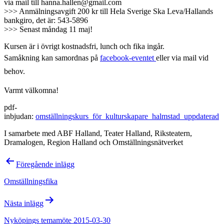
via mail till hanna.hallen@gmail.com
>>> Anmälningsavgift 200 kr till Hela Sverige Ska Leva/Hallands
bankgiro, det är: 543-5896
>>> Senast måndag 11 maj!
Kursen är i övrigt kostnadsfri, lunch och fika ingår.
Samåkning kan samordnas på
facebook-eventet
eller via mail vid
behov.
Varmt välkomna!
pdf-
inbjudan:
omställningskurs_för_kulturskapare_halmstad_uppdaterad
I samarbete med ABF Halland, Teater Halland, Riksteatern,
Dramalogen, Region Halland och Omställningsnätverket
Inläggsnavigering
Föregående inlägg
Omställningsfika
Nästa inlägg
Nyköpings temamöte 2015-03-30