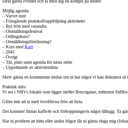
Dela gärna eventet och ta med dig en kompis på mötet!
Möjlig agenda:
– Varvet runt
– Föregående protokoll/uppföljning aktiviteter
– Byt frön med varandra
– Omställningsfestival
– Odlingskurs?
– Omställningsföreläsning?
– Kurs med
Kurt
– 2041
– Övrigt
– Tid, plats samt agenda för nästa möte
– Upprättande av aktivitetslista
Skriv gärna en kommentar nedan om ni har något vi kan diskutera så 
Praktisk info:
Vi ses i NBVs lokaler som ligger utefter Brucegatan, mittemot Säffles 
Glöm inte att ta med överblivna frön att byta.
Det kommer finnas kaffe/te och förhoppningsvis något tilltugg. Ta gä
Har ni problem att hitta eller andra frågor får ni gärna ringa mig (Jo