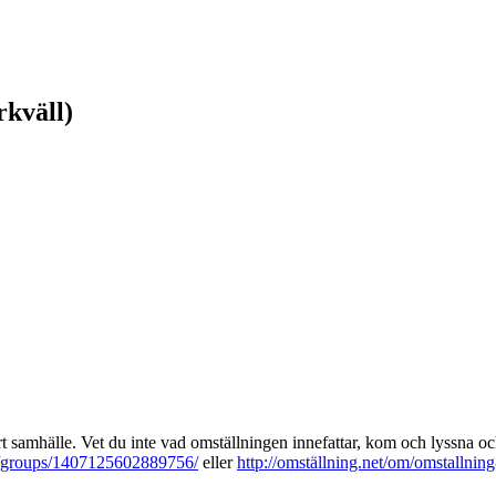
rkväll)
bart samhälle. Vet du inte vad omställningen innefattar, kom och lyssna oc
/groups/1407125602889756/
eller
http://omställning.net/om/omstallning-