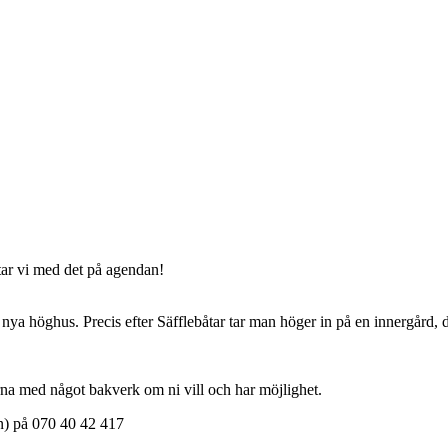
tar vi med det på agendan!
nya höghus. Precis efter Säfflebåtar tar man höger in på en innergård, 
rna med något bakverk om ni vill och har möjlighet.
han) på 070 40 42 417