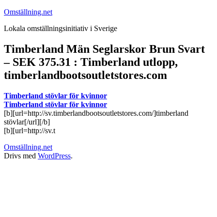
Hoppa
Omställning.net
till
Lokala omställningsinitiativ i Sverige
innehåll
Timberland Män Seglarskor Brun Svart
– SEK 375.31 : Timberland utlopp,
timberlandbootsoutletstores.com
Timberland stövlar för kvinnor
Timberland stövlar för kvinnor
[b][url=http://sv.timberlandbootsoutletstores.com/]timberland
stövlar[/url][/b]
[b][url=http://sv.t
Omställning.net
Drivs med
WordPress
.