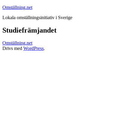
Hoppa
Omställning.net
till
Lokala omställningsinitiativ i Sverige
innehåll
Studiefrämjandet
Omställning.net
Drivs med
WordPress
.