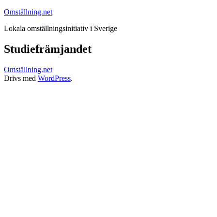
Hoppa
Omställning.net
till
Lokala omställningsinitiativ i Sverige
innehåll
Studiefrämjandet
Omställning.net
Drivs med
WordPress
.