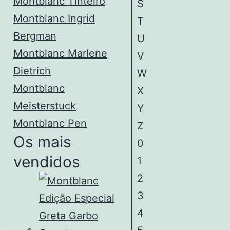
Montblanc Tinteiro
S
Montblanc Ingrid
T
Bergman
U
Montblanc Marlene
V
Dietrich
W
Montblanc
X
Meisterstuck
Y
Montblanc Pen
Z
Os mais
0
vendidos
1
2
3
4