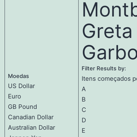
Montb
Greta
Garb
Filter Results by:
Moedas
Itens começados p
US Dollar
A
Euro
B
GB Pound
C
Canadian Dollar
D
Australian Dollar
E