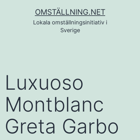
Hoppa
OMSTÄLLNING.NET
till
Lokala omställningsinitiativ i
innehåll
Sverige
Luxuoso
Montblanc
Greta Garbo