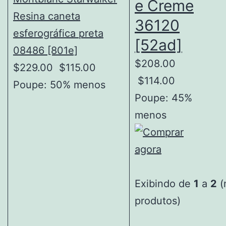
e Creme
Resina caneta
36120
esferográfica preta
[52ad]
08486 [801e]
$208.00
$229.00
$115.00
$114.00
Poupe: 50% menos
Poupe: 45%
menos
Exibindo de
1
a
2
(
produtos)