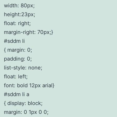
width: 80px;
height:23px;
float: right;
margin-right: 70px;}
#sddm li
{ margin: 0;
padding: 0;
list-style: none;
float: left;
font: bold 12px arial}
#sddm li a
{ display: block;
margin: 0 1px 0 0;