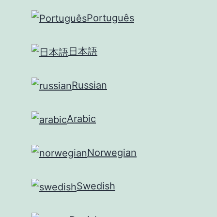
Português
日本語
Russian
Arabic
Norwegian
Swedish