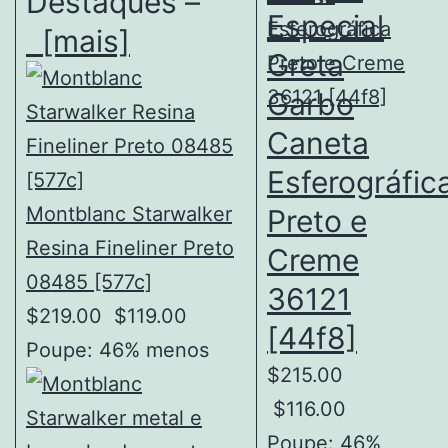
Destaques –
Especial
[mais]
Greta
Garbo
Caneta
Esferográfic
Montblanc Starwalker
Preto e
Resina Fineliner Preto
Creme
08485 [577c]
36121
$219.00
$119.00
[44f8]
Poupe: 46% menos
$215.00
$116.00
Poupe: 46%