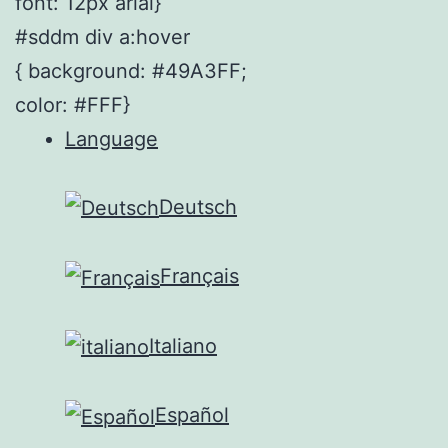
font: 12px arial}
#sddm div a:hover
{ background: #49A3FF;
color: #FFF}
Language
Deutsch
Français
Italiano
Español