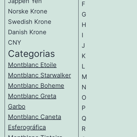
Jappen Yen
F
Norske Krone
G
Swedish Krone
H
Danish Krone
I
CNY
J
Categorias
K
Montblanc Etoile
L
Montblanc Starwalker
M
Montblanc Boheme
N
Montblanc Greta
O
Garbo
P
Montblanc Caneta
Q
Esferográfica
R