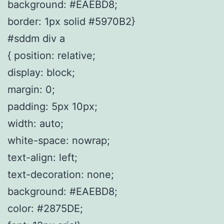
background: #EAEBD8;
border: 1px solid #5970B2}
#sddm div a
{ position: relative;
display: block;
margin: 0;
padding: 5px 10px;
width: auto;
white-space: nowrap;
text-align: left;
text-decoration: none;
background: #EAEBD8;
color: #2875DE;