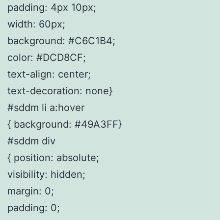
padding: 4px 10px;
width: 60px;
background: #C6C1B4;
color: #DCD8CF;
text-align: center;
text-decoration: none}
#sddm li a:hover
{ background: #49A3FF}
#sddm div
{ position: absolute;
visibility: hidden;
margin: 0;
padding: 0;