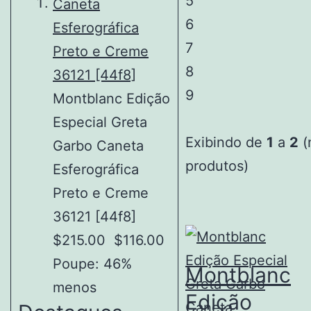
5
6
7
8
9
Montblanc Edição
Especial Greta
Exibindo de
1
a
2
(
Garbo Caneta
produtos)
Esferográfica
Preto e Creme
36121 [44f8]
$215.00
$116.00
Poupe: 46%
Montblanc
menos
Edição