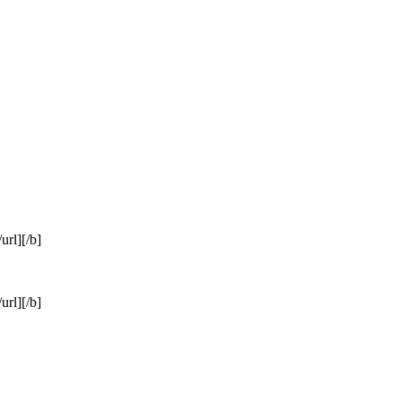
url][/b]
url][/b]