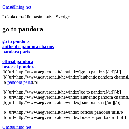
Hoppa
Omställning.net
till
Lokala omställningsinitiativ i Sverige
innehåll
go to pandora
go to pandora
authentic pandora charms
pandora paris
official pandora
bracelet pandora
[b][url=http://www.aegverona.it/newindex]go to pandora[/url][/b]
[b][url=http://www.aegverona.it/newindex]authentic pandora charms[/
[b]
pandora paris
[/b]
[b][url=http://www.aegverona.it/newindex]go to pandora[/url][/b]
[b][url=http://www.aegverona.it/newindex]authentic pandora charms[/
[b][url=http://www.aegverona.it/newindex]pandora paris[/url][/b]
[b][url=http://www.aegverona.it/newindex]official pandora[/url][/b]
[b][url=http://www.aegverona.it/newindex]bracelet pandora[/url][/b]
Omställning.net