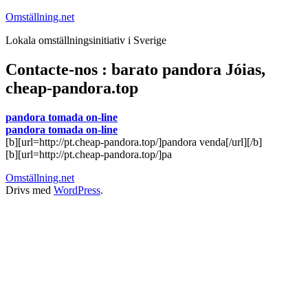
Hoppa
Omställning.net
till
Lokala omställningsinitiativ i Sverige
innehåll
Contacte-nos : barato pandora Jóias,
cheap-pandora.top
pandora tomada on-line
pandora tomada on-line
[b][url=http://pt.cheap-pandora.top/]pandora venda[/url][/b]
[b][url=http://pt.cheap-pandora.top/]pa
Omställning.net
Drivs med
WordPress
.