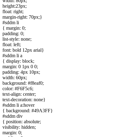
width: 80px;
height:23px;
float: right;
margin-right: 70px;}
#sddm li
{ margin: 0;
padding: 0;
list-style: none;
float: left;
font: bold 12px arial}
#sddm li a
{ display: block;
margin: 0 1px 0 0;
padding: 4px 10px;
width: 60px;
background: #f8eaf0;
color: #F6F5c6;
text-align: center;
text-decoration: none}
#sddm li a:hover
{ background: #49A3FF}
#sddm div
{ position: absolute;
visibility: hidden;
margin: 0;