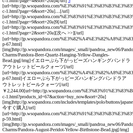
c-1.html?page=4&sort=20a]4[/url]
5
[url=http://jp.wsopandora.com/%E3%83%91%E3%83%B3
c-1.html?page=6&sort=20a]…[/url]
[url=http://jp.wsopandora.com/%E3%83%91%E3%83%B3
c-1.html?page=9&sort=20a]9[/url]
[url=http://jp.wsopandora.com/%E3%83%91%E3%83%B3
c-1.html?page=2&sort=20a][次へ >>][/url]
[url=http://jp.wsopandora.com/%E3%82%A4%E3%8
p-67.html]
[img]http://jp.wsopandora.com/images/_small//pandroa_new06/Pando
Charms/Pandora-Beer-Quartz-Hanging-Yellow-Dangles-
Bead.jpg[/img]イエローぶら下がっビーズハンギングパンドラ
アウトレットビールクォーツ[/url]
[url=http://jp.wsopandora.com/%E3%82%A4%E3%8
p-67.html]イエローぶら下がっビーズハンギングパンドラア
ウトレットビールクォーツ[/url]
￥2,244.00[url=http://jp.wsopandora.com/%E3%83%91%
c-1.html?products_id=67&action=buy_now&sort=20a]
[img]http://jp.wsopandora.com/includes/templates/polo/buttons/japan
今すぐ購入[/url]
[url=http://jp.wsopandora.com/%E3%83%91%E3%8
p-59.html]
[img]http://jp.wsopandora.com/images/_small//pandroa_new06/Pando
Charms/Pandora-August-Peridot-Yellow-Birthstone-Bead.jpg[/img]