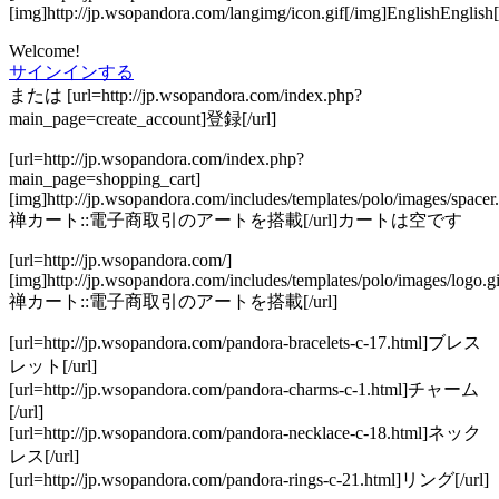
[img]http://jp.wsopandora.com/langimg/icon.gif[/img]EnglishEnglish[
Welcome!
サインインする
または [url=http://jp.wsopandora.com/index.php?
main_page=create_account]登録[/url]
[url=http://jp.wsopandora.com/index.php?
main_page=shopping_cart]
[img]http://jp.wsopandora.com/includes/templates/polo/images/spacer.
禅カート::電子商取引のアートを搭載[/url]カートは空です
[url=http://jp.wsopandora.com/]
[img]http://jp.wsopandora.com/includes/templates/polo/images/logo.gi
禅カート::電子商取引のアートを搭載[/url]
[url=http://jp.wsopandora.com/pandora-bracelets-c-17.html]ブレス
レット[/url]
[url=http://jp.wsopandora.com/pandora-charms-c-1.html]チャーム
[/url]
[url=http://jp.wsopandora.com/pandora-necklace-c-18.html]ネック
レス[/url]
[url=http://jp.wsopandora.com/pandora-rings-c-21.html]リング[/url]