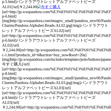
p-5.html]パンドラアウトレットアルファベットビーズ
AL01[/url]￥2,244.00
[url=http://jp.wsopandora.com/%E3%83%91%E3%83
p-6.html]
[img]http://jp.wsopandora.com/images/_small//pandroa_new06/Pando
Charms/Pandora-Alphabet-Beads-AL02.jpg[/img]パンドラアウト
レットアルファベットビーズAL02[/url]
[url=http://jp.wsopandora.com/%E3%83%91%E3%83
p-6.html]パンドラアウトレットアルファベットビーズ
AL02[/url]
￥2,244.00[url=http://jp.wsopandora.com/%E3%83%91%
c-1.html?products_id=6&action=buy_now&sort=20a]
[img]http://jp.wsopandora.com/includes/templates/polo/buttons/japan
今すぐ購入[/url]
[url=http://jp.wsopandora.com/%E3%83%91%E3%83
p-8.html]
[img]http://jp.wsopandora.com/images/_small//pandroa_new06/Pando
Charms/Pandora-Alphabet-Beads-AL03.jpg[/img]パンドラアウト
レットアルファベットビーズAL03[/url]
[url=http://jp.wsopandora.com/%E3%83%91%E3%83
p-8.html]パンドラアウトレットアルファベットビーズ
AL03[/url]
￥2,244.00[url=http://jp.wsopandora.com/%E3%83%91%