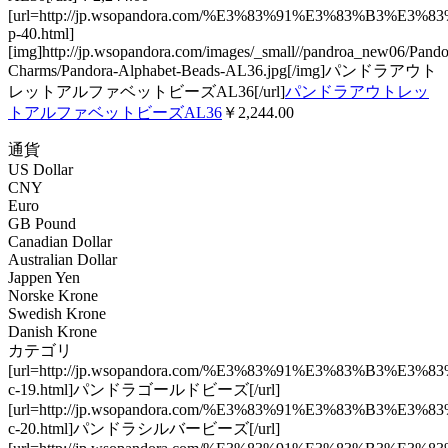
[url=http://jp.wsopandora.com/%E3%83%91%E3%83
p-40.html]
[img]http://jp.wsopandora.com/images/_small//pandroa_new06/Pando
Charms/Pandora-Alphabet-Beads-AL36.jpg[/img]パンドラアウト
レットアルファベットビーズAL36[/url]
パンドラアウトレッ
トアルファベットビーズAL36
￥2,244.00
通貨
US Dollar
CNY
Euro
GB Pound
Canadian Dollar
Australian Dollar
Jappen Yen
Norske Krone
Swedish Krone
Danish Krone
カテゴリ
[url=http://jp.wsopandora.com/%E3%83%91%E3%83%B
c-19.html]パンドラゴールドビーズ[/url]
[url=http://jp.wsopandora.com/%E3%83%91%E3%83%B
c-20.html]パンドラシルバービーズ[/url]