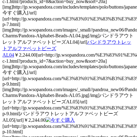
c-1.html?products_id=8&action=buy_now&sort=20a]
[img]http://jp.wsopandora.com/includes/templates/polo/buttons/japan
今すぐ購入[/url]
[url=http://jp.wsopandora.com/%E3%83%91%E3%83
p-7.html]
[img]http://jp.wsopandora.com/images/_small//pandroa_new06/Pando
Charms/Pandora-Alphabet-Beads-AL04.jpg[/img]パンドラアウト
レットアルファベットビーズAL04[/url]
パンドラアウトレッ
トアルファベットビーズ
AL04
￥2,244.00[url=http://jp.wsopandora.com/%E3%8
c-1.html?products_id=7&action=buy_now&sort=20a]
[img]http://jp.wsopandora.com/includes/templates/polo/buttons/japan
今すぐ購入[/url]
[url=http://jp.wsopandora.com/%E3%83%91%E3%83
p-9.html]
[img]http://jp.wsopandora.com/images/_small//pandroa_new06/Pando
Charms/Pandora-Alphabet-Beads-AL05.jpg[/img]パンドラアウト
レットアルファベットビーズAL05[/url]
[url=http://jp.wsopandora.com/%E3%83%91%E3%83
p-9.html]パンドラアウトレットアルファベットビーズ
AL05[/url]￥2,244.00
[url=http://jp.wsopandora.com/%E3%83%91%E3%83
p-10.html]