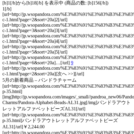
[b]1[/b]から[b]18[/b] を表示中 (商品の数: [b]156[/b])
1[/b]
[url=http://jp.wsopandora.com/%E3%83%91%E3%83%B3
c-1.html?page=2&sort=20a]2[/url]
[url=http://jp.wsopandora.com/%E3%83%91%E3%83%B3
c-1.html?page=3&sort=20a]3[/url]
[url=http://jp.wsopandora.com/%E3%83%91%E3%83%B3
c-1.html?page=4&sort=20a]4[/url]
[url=http://jp.wsopandora.com/%E3%83%91%E3%83%B3
c-1.html?page=5&sort=20a]5[/url]
[url=http://jp.wsopandora.com/%E3%83%91%E3%83%B3
c-1.html?page=6&sort=20a]…[/url]
9
[url=http://jp.wsopandora.com/%E3%83%91%E3%83%B3
c-1.html?page=2&sort=20a][次へ >>][/url]
5月の新着商品 – パンドラチャーム
[url=http://jp.wsopandora.com/%E3%83%91%E3%83
p-35.html]
[img]http://jp.wsopandora.com/images/_small//pandroa_new06/Pando
Charms/Pandora-Alphabet-Beads-AL31.jpg[/img]パンドラアウト
レットアルファベットビーズAL31[/url]
[url=http://jp.wsopandora.com/%E3%83%91%E3%83
p-35.html]パンドラアウトレットアルファベットビーズ
AL31[/url]￥2,244.00
[url=http://jp.wsopandora.com/%E3%83%91%E3%83