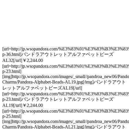
[url=http://jp.wsopandora.com/%E3%83%91%E3%83
p-36.html]パンドラアウトレットアルファベットビーズ
AL32[/url]￥2,244.00
[url=http://jp.wsopandora.com/%E3%83%91%E3%83
p-23.html]
[img]http://jp.wsopandora.com/images/_small//pandroa_new06/Pando
Charms/Pandora-Alphabet-Beads-AL19.jpg[/img]パンドラアウト
レットアルファベットビーズAL19[/url]
[url=http://jp.wsopandora.com/%E3%83%91%E3%83
p-23.html]パンドラアウトレットアルファベットビーズ
AL19[/url]￥2,244.00
[url=http://jp.wsopandora.com/%E3%83%91%E3%83
p-25.html]
[img]http://jp.wsopandora.com/images/_small//pandroa_new06/Pando
Charms/Pandora-Alphabet-Beads-AL21.jpg[/img]パンドラアウト