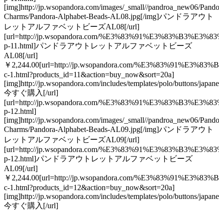
[img]http://jp.wsopandora.com/images/_small//pandroa_new06/Pando
Charms/Pandora-Alphabet-Beads-AL08.jpg[/img]パンドラアウト
レットアルファベットビーズAL08[/url]
[url=http://jp.wsopandora.com/%E3%83%91%E3%83
p-11.html]パンドラアウトレットアルファベットビーズ
AL08[/url]
￥2,244.00[url=http://jp.wsopandora.com/%E3%83%91%
c-1.html?products_id=11&action=buy_now&sort=20a]
[img]http://jp.wsopandora.com/includes/templates/polo/buttons/japan
今すぐ購入[/url]
[url=http://jp.wsopandora.com/%E3%83%91%E3%83
p-12.html]
[img]http://jp.wsopandora.com/images/_small//pandroa_new06/Pando
Charms/Pandora-Alphabet-Beads-AL09.jpg[/img]パンドラアウト
レットアルファベットビーズAL09[/url]
[url=http://jp.wsopandora.com/%E3%83%91%E3%83
p-12.html]パンドラアウトレットアルファベットビーズ
AL09[/url]
￥2,244.00[url=http://jp.wsopandora.com/%E3%83%91%
c-1.html?products_id=12&action=buy_now&sort=20a]
[img]http://jp.wsopandora.com/includes/templates/polo/buttons/japan
今すぐ購入[/url]