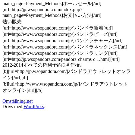
main_page=Payment_Methods]ホールセール[/url]
[url=http://jp.wsopandora.com/index.php?
main_page=Payment_Methods]お支払い方法[/url]
熱い販売
[url=http://www.wsopandora.com/jp/]パンドラ新着[/url]
[url=http://www.wsopandora.com/jp/]パンドラビーズ[/url]
[url=http://www.wsopandora.com/jp/]パンドラチャーム[/url]
[url=http://www.wsopandora.com/jp/]パンドラネックレス[/url]
[url=http://www.wsopandora.com/jp/]パンドラリング[/url]
[url=http://jp.wsopandora.com/pandora-charms-c-1.html][/url]
2012-2014すべての権利予約©著作権。
[b][url=http://jp.wsopandora.com/]パンドラアウトレットオンラ
イン[/url][/b]
[b][url=http://www.wsopandora.com/jp/]パンドラアウトレット
オンライン[/url][/b]
Omställning.net
Drivs med
WordPress
.