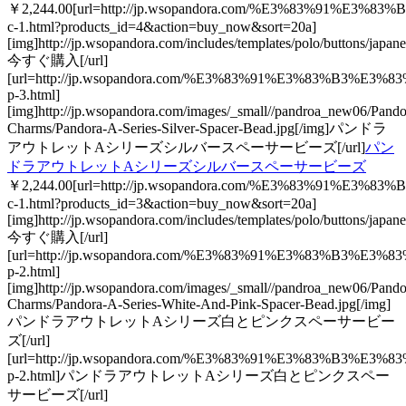
￥2,244.00[url=http://jp.wsopandora.com/%E3%83%91%
c-1.html?products_id=4&action=buy_now&sort=20a]
[img]http://jp.wsopandora.com/includes/templates/polo/buttons/japan
今すぐ購入[/url]
[url=http://jp.wsopandora.com/%E3%83%91%E3%8
p-3.html]
[img]http://jp.wsopandora.com/images/_small//pandroa_new06/Pando
Charms/Pandora-A-Series-Silver-Spacer-Bead.jpg[/img]パンドラ
アウトレットAシリーズシルバースペーサービーズ[/url]
パン
ドラアウトレットAシリーズシルバースペーサービーズ
￥2,244.00[url=http://jp.wsopandora.com/%E3%83%91%
c-1.html?products_id=3&action=buy_now&sort=20a]
[img]http://jp.wsopandora.com/includes/templates/polo/buttons/japan
今すぐ購入[/url]
[url=http://jp.wsopandora.com/%E3%83%91%E3%8
p-2.html]
[img]http://jp.wsopandora.com/images/_small//pandroa_new06/Pando
Charms/Pandora-A-Series-White-And-Pink-Spacer-Bead.jpg[/img]
パンドラアウトレットAシリーズ白とピンクスペーサービー
ズ[/url]
[url=http://jp.wsopandora.com/%E3%83%91%E3%8
p-2.html]パンドラアウトレットAシリーズ白とピンクスペー
サービーズ[/url]