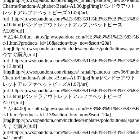
[img]http://jp.wsopandora.com/images/_small//pandroa_new06/Pando
Charms/Pandora-Alphabet-Beads-AL06.jpg[/img]パンドラアウト
レットアルファベットビーズAL06[/url]
[url=http://jp.wsopandora.com/%E3%83%91%E3%83
p-10.html]パンドラアウトレットアルファベットビーズ
AL06[/url]
￥2,244.00[url=http://jp.wsopandora.com/%E3%83%91%
c-1.html?products_id=10&action=buy_now&sort=20a]
[img]http://jp.wsopandora.com/includes/templates/polo/buttons/japan
今すぐ購入[/url]
[url=http://jp.wsopandora.com/%E3%83%91%E3%83
p-13.html]
[img]http://jp.wsopandora.com/images/_small//pandroa_new06/Pando
Charms/Pandora-Alphabet-Beads-AL07.jpg[/img]パンドラアウト
レットアルファベットビーズAL07[/url]
[url=http://jp.wsopandora.com/%E3%83%91%E3%83
p-13.html]パンドラアウトレットアルファベットビーズ
AL07[/url]
￥2,244.00[url=http://jp.wsopandora.com/%E3%83%91%
c-1.html?products_id=13&action=buy_now&sort=20a]
[img]http://jp.wsopandora.com/includes/templates/polo/buttons/japan
今すぐ購入[/url]
[url=http://jp.wsopandora.com/%E3%83%91%E3%83
p-11.html]