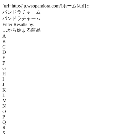
[url=http://jp.wsopandora.com/]ホーム[/url] ::
パンドラチャーム
パンドラチャーム
Filter Results by:
…から始まる商品
A
B
C
D
E
F
G
H
I
J
K
L
M
N
O
P
Q
R
S