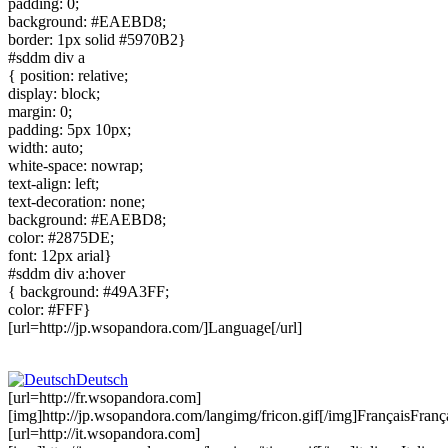
padding: 0;
background: #EAEBD8;
border: 1px solid #5970B2}
#sddm div a
{ position: relative;
display: block;
margin: 0;
padding: 5px 10px;
width: auto;
white-space: nowrap;
text-align: left;
text-decoration: none;
background: #EAEBD8;
color: #2875DE;
font: 12px arial}
#sddm div a:hover
{ background: #49A3FF;
color: #FFF}
[url=http://jp.wsopandora.com/]Language[/url]
Deutsch
[url=http://fr.wsopandora.com]
[img]http://jp.wsopandora.com/langimg/fricon.gif[/img]FrançaisFrança
[url=http://it.wsopandora.com]