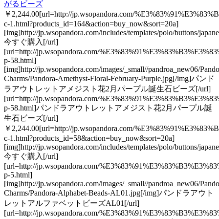
がるビーズ
￥2,244.00[url=http://jp.wsopandora.com/%E3%83%91%
c-1.html?products_id=164&action=buy_now&sort=20a]
[img]http://jp.wsopandora.com/includes/templates/polo/buttons/japan
今すぐ購入[/url]
[url=http://jp.wsopandora.com/%E3%83%91%E3%8
p-58.html]
[img]http://jp.wsopandora.com/images/_small//pandroa_new06/Pando
Charms/Pandora-Amethyst-Floral-February-Purple.jpg[/img]パンド
ラアウトレットアメジスト花2月パープル誕生石ビーズ[/url]
[url=http://jp.wsopandora.com/%E3%83%91%E3%8
p-58.html]パンドラアウトレットアメジスト花2月パープル誕
生石ビーズ[/url]
￥2,244.00[url=http://jp.wsopandora.com/%E3%83%91%
c-1.html?products_id=58&action=buy_now&sort=20a]
[img]http://jp.wsopandora.com/includes/templates/polo/buttons/japan
今すぐ購入[/url]
[url=http://jp.wsopandora.com/%E3%83%91%E3%83
p-5.html]
[img]http://jp.wsopandora.com/images/_small//pandroa_new06/Pando
Charms/Pandora-Alphabet-Beads-AL01.jpg[/img]パンドラアウト
レットアルファベットビーズAL01[/url]
[url=http://jp.wsopandora.com/%E3%83%91%E3%83