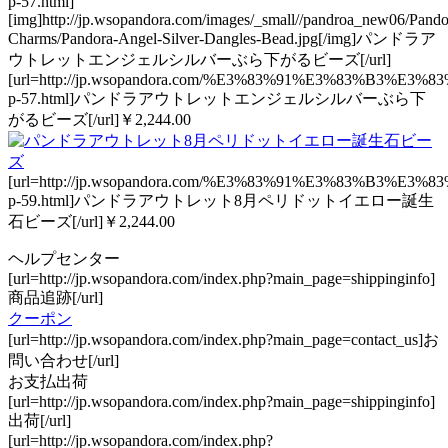
p-57.html]
[img]http://jp.wsopandora.com/images/_small//pandroa_new06/Pando
Charms/Pandora-Angel-Silver-Dangles-Bead.jpg[/img]パンドラア
ウトレットエンジェルシルバーぶら下がるビーズ[/url]
[url=http://jp.wsopandora.com/%E3%83%91%E3%8
p-57.html]パンドラアウトレットエンジェルシルバーぶら下
がるビーズ[/url]￥2,244.00
[url=http://jp.wsopandora.com/%E3%83%91%E3%8
p-59.html]パンドラアウトレット8月ペリドットイエロー誕生
石ビーズ[/url]￥2,244.00
ヘルプセンター
[url=http://jp.wsopandora.com/index.php?main_page=shippinginfo]
商品追跡[/url]
クーポン
[url=http://jp.wsopandora.com/index.php?main_page=contact_us]お
問い合わせ[/url]
お支払出荷
[url=http://jp.wsopandora.com/index.php?main_page=shippinginfo]
出荷[/url]
[url=http://jp.wsopandora.com/index.php?