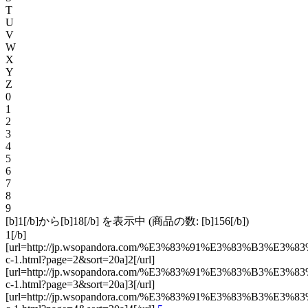
T
U
V
W
X
Y
Z
0
1
2
3
4
5
6
7
8
9
[b]1[/b]から[b]18[/b] を表示中 (商品の数: [b]156[/b])
1[/b]
[url=http://jp.wsopandora.com/%E3%83%91%E3%83%B3
c-1.html?page=2&sort=20a]2[/url]
[url=http://jp.wsopandora.com/%E3%83%91%E3%83%B3
c-1.html?page=3&sort=20a]3[/url]
[url=http://jp.wsopandora.com/%E3%83%91%E3%83%B3