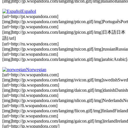
[img]http://jp.wsopandora.com/langimg/iticon.gif[/img]italianoItaliano
Español
[url=http://pt.wsopandora.com]
[img]http://jp.wsopandora.com/langimg/pticon.gif[/img]PortuguêsPort
[url=http://jp.wsopandora.com]
[img]http://jp.wsopandora.com/langimg/jpicon.gif[/img]日本語日本
語[/url]
[url=http://ru.wsopandora.com]
[img]http://jp.wsopandora.com/langimg/ruicon.gif[/img]russianRussian
[url=http://ar.wsopandora.com]
[img]http://jp.wsopandora.com/langimg/aricon.gif[/img]arabicArabic[/
Norwegian
[url=http://sv.wsopandora.com]
[img]http://jp.wsopandora.com/langimg/svicon.gif[/img]swedishSwedi
[url=http://da.wsopandora.com]
[img]http://jp.wsopandora.com/langimg/daicon.gif[/img]danishDanish[
[url=http://nl.wsopandora.com]
[img]http://jp.wsopandora.com/langimg/nlicon.gif[/img]NederlandsNe
[url=http://fi.wsopandora.com]
[img]http://jp.wsopandora.com/langimg/fiicon.gif[/img]finlandFinland[
[url=http://ie.wsopandora.com]
[img]http://jp.wsopandora.com/langimg/gaicon.gif[/img]irelandIreland
[url=http://jp.wsopandora.com/]