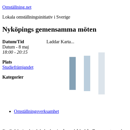
Hoppa
Omställning.net
till
Lokala omställningsinitiativ i Sverige
innehåll
Nyköpings gemensamma möten
Datum/Tid
Laddar Karta...
Datum - 8 maj
18:00 - 20:15
Plats
Studiefrämjandet
Kategorier
Omställningsverksamhet