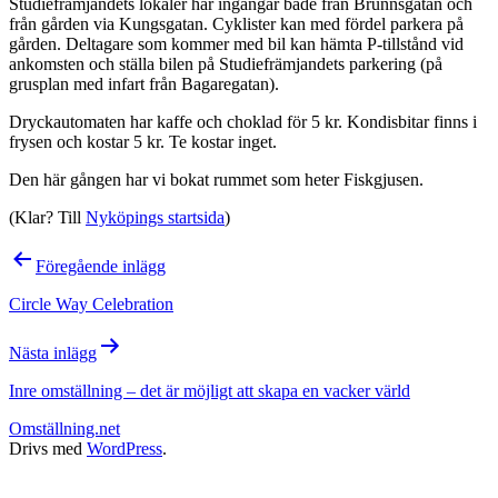
Studiefrämjandets lokaler har ingångar både från Brunnsgatan och
från gården via Kungsgatan. Cyklister kan med fördel parkera på
gården. Deltagare som kommer med bil kan hämta P-tillstånd vid
ankomsten och ställa bilen på Studiefrämjandets parkering (på
grusplan med infart från Bagaregatan).
Dryckautomaten har kaffe och choklad för 5 kr. Kondisbitar finns i
frysen och kostar 5 kr. Te kostar inget.
Den här gången har vi bokat rummet som heter Fiskgjusen.
(Klar? Till
Nyköpings startsida
)
Inläggsnavigering
Föregående inlägg
Circle Way Celebration
Nästa inlägg
Inre omställning – det är möjligt att skapa en vacker värld
Omställning.net
Drivs med
WordPress
.