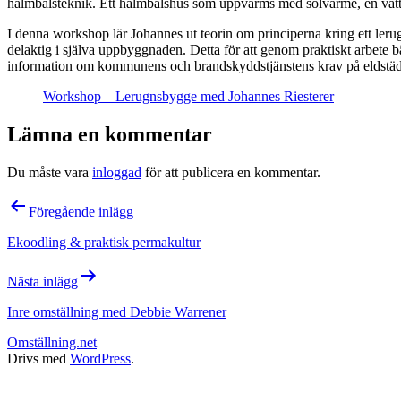
halmbalsteknik. Ett halmbalshus som uppvärms med solvärme, en vatte
I denna workshop lär Johannes ut teorin om principerna kring ett l
delaktig i själva uppbyggnaden. Detta för att genom praktiskt arbete
information om kommunens och brandskyddstjänstens krav på eldstä
Workshop – Lerugnsbygge med Johannes Riesterer
Lämna en kommentar
Du måste vara
inloggad
för att publicera en kommentar.
Inläggsnavigering
Föregående inlägg
Ekoodling & praktisk permakultur
Nästa inlägg
Inre omställning med Debbie Warrener
Omställning.net
Drivs med
WordPress
.