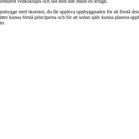
nburen vedköksspis och sist men inte minst en lerugn.
erugnsbygge med skorsten, du får uppleva uppbyggnaden för att förstå
 bättre kunna förstå principerna och för att sedan själv kunna planera 
der