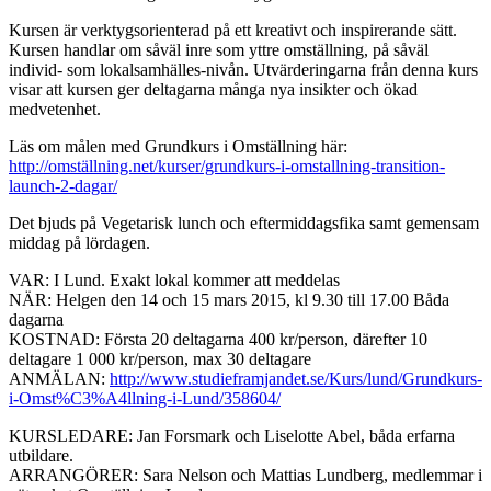
Kursen är verktygsorienterad på ett kreativt och inspirerande sätt.
Kursen handlar om såväl inre som yttre omställning, på såväl
individ- som lokalsamhälles-nivån. Utvärderingarna från denna kurs
visar att kursen ger deltagarna många nya insikter och ökad
medvetenhet.
Läs om målen med Grundkurs i Omställning här:
http://omställning.net/kurser/grundkurs-i-omstallning-transition-
launch-2-dagar/
Det bjuds på Vegetarisk lunch och eftermiddagsfika samt gemensam
middag på lördagen.
VAR: I Lund. Exakt lokal kommer att meddelas
NÄR: Helgen den 14 och 15 mars 2015, kl 9.30 till 17.00 Båda
dagarna
KOSTNAD: Första 20 deltagarna 400 kr/person, därefter 10
deltagare 1 000 kr/person, max 30 deltagare
ANMÄLAN:
http://www.studieframjandet.se/Kurs/lund/Grundkurs-
i-Omst%C3%A4llning-i-Lund/358604/
KURSLEDARE: Jan Forsmark och Liselotte Abel, båda erfarna
utbildare.
ARRANGÖRER: Sara Nelson och Mattias Lundberg, medlemmar i