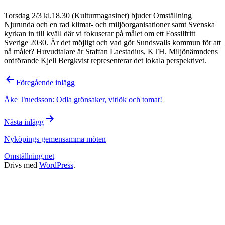
Torsdag 2/3 kl.18.30 (Kulturmagasinet) bjuder Omställning
Njurunda och en rad klimat- och miljöorganisationer samt Svenska
kyrkan in till kväll där vi fokuserar på målet om ett Fossilfritt
Sverige 2030. Är det möjligt och vad gör Sundsvalls kommun för att
nå målet? Huvudtalare är Staffan Laestadius, KTH. Miljönämndens
ordförande Kjell Bergkvist representerar det lokala perspektivet.
Inläggsnavigering
Föregående inlägg
Åke Truedsson: Odla grönsaker, vitlök och tomat!
Nästa inlägg
Nyköpings gemensamma möten
Omställning.net
Drivs med
WordPress
.