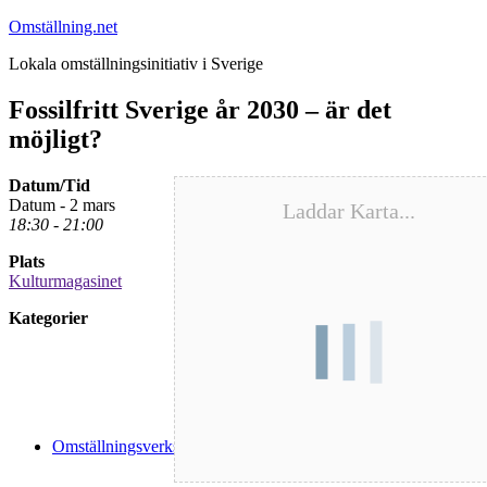
Hoppa
Omställning.net
till
Lokala omställningsinitiativ i Sverige
innehåll
Fossilfritt Sverige år 2030 – är det
möjligt?
Datum/Tid
Datum - 2 mars
Laddar Karta...
18:30 - 21:00
Plats
Kulturmagasinet
Kategorier
Omställningsverksamhet