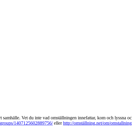
bart samhälle. Vet du inte vad omställningen innefattar, kom och lyssna oc
/groups/1407125602889756/
eller
http://omställning.net/om/omstallning-