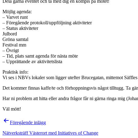
Dela gärna eventet och ta med dig en kompis på mötet!
Möjlig agenda:
– Varvet runt
– Föregående protokoll/uppföljning aktiviteter
– Status aktiviteter
Julbord
Gröna samtal
Festival mm
– Övrigt
– Tid, plats samt agenda för nästa möte
– Upprättande av aktivitetslista
Praktisk info:
Vi ses i NBVs lokaler som ligger utefter Brucegatan, mittemot Säffles 
Det kommer finnas kaffe/te och förhoppningsvis något tilltugg. Ta gär
Har ni problem att hitta eller andra frågor får ni gärna ringa mig (Jo
Väl mött!
Inläggsnavigering
Föregående inlägg
Nätverksträff Västerort med Initiatives of Change