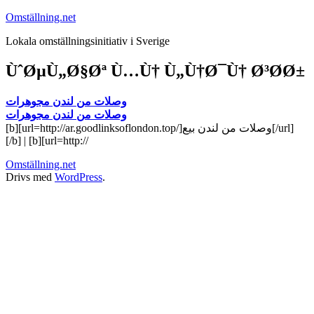
Hoppa
Omställning.net
till
Lokala omställningsinitiativ i Sverige
innehåll
ÙˆØµÙ„Ø§Øª Ù…Ù† Ù„Ù†Ø¯Ù† Ø³Ø­Ø±
وصلات من لندن مجوهرات
وصلات من لندن مجوهرات
[b][url=http://ar.goodlinksoflondon.top/]وصلات من لندن بيع[/url]
[/b] | [b][url=http://
Omställning.net
Drivs med
WordPress
.