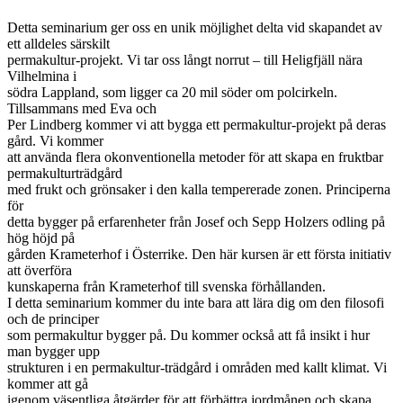
Detta seminarium ger oss en unik möjlighet delta vid skapandet av
ett alldeles särskilt
permakultur-projekt. Vi tar oss långt norrut – till Heligfjäll nära
Vilhelmina i
södra Lappland, som ligger ca 20 mil söder om polcirkeln.
Tillsammans med Eva och
Per Lindberg kommer vi att bygga ett permakultur-projekt på deras
gård. Vi kommer
att använda flera okonventionella metoder för att skapa en fruktbar
permakulturträdgård
med frukt och grönsaker i den kalla tempererade zonen. Principerna
för
detta bygger på erfarenheter från Josef och Sepp Holzers odling på
hög höjd på
gården Krameterhof i Österrike. Den här kursen är ett första initiativ
att överföra
kunskaperna från Krameterhof till svenska förhållanden.
I detta seminarium kommer du inte bara att lära dig om den filosofi
och de principer
som permakultur bygger på. Du kommer också att få insikt i hur
man bygger upp
strukturen i en permakultur-trädgård i områden med kallt klimat. Vi
kommer att gå
igenom väsentliga åtgärder för att förbättra jordmånen och skapa