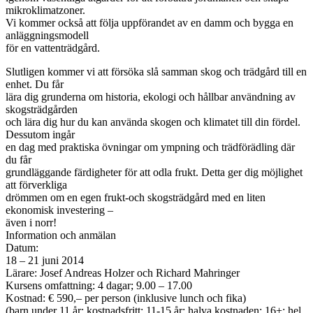
mikroklimatzoner.
Vi kommer också att följa uppförandet av en damm och bygga en
anläggningsmodell
för en vattenträdgård.
Slutligen kommer vi att försöka slå samman skog och trädgård till en
enhet. Du får
lära dig grunderna om historia, ekologi och hållbar användning av
skogsträdgården
och lära dig hur du kan använda skogen och klimatet till din fördel.
Dessutom ingår
en dag med praktiska övningar om ympning och trädförädling där
du får
grundläggande färdigheter för att odla frukt. Detta ger dig möjlighet
att förverkliga
drömmen om en egen frukt-och skogsträdgård med en liten
ekonomisk investering –
även i norr!
Information och anmälan
Datum:
18 – 21 juni 2014
Lärare: Josef Andreas Holzer och Richard Mahringer
Kursens omfattning: 4 dagar; 9.00 – 17.00
Kostnad: € 590,– per person (inklusive lunch och fika)
(barn under 11 år: kostnadsfritt; 11-15 år: halva kostnaden; 16+: hel